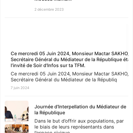
2 décembre 2023
Le Médiateur de la République
Journée d'information et de
SEM.Moussa Maman a reçu en audience
sensibilisation
ce mardi 18 juillet 2023, le Représentant
Dans ce contexte, l'objectif est de faire
du Haut Commissariat des Nations-
connaître le Médiateur de la République
Unies aux Droits de l'Homme au Niger.
Ce mercredi 05 Juin 2024, Monsieur Mactar SAKHO,
aux forces de d
Secrétaire Général du Médiateur de la République étai
2 décembre 2023
l’invité de Soir d’Infos sur ta TFM.
2 décembre 2023
Ce mercredi 05 Juin 2024, Monsieur Mactar SAKHO,
Secrétaire Général du Médiateur de la Républiq
7 juin 2024
Les travaux de dépouillement des
dossiers d'interpellation pour la 27ème
session de l'Espace d'Interpellation
Journée d’Interpellation du Médiateur de
Démocratique
la République
Les travaux de dépouillement des
Dans le but d’offrir aux populations, par
dossiers d'interpellation pour la 27ème
le biais de leurs représentants dans
session de l'Espace d'Int
l’espace civique