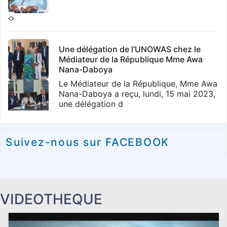
2 décembre 2023
Une délégation de l’UNOWAS chez le
Médiateur de la République Mme Awa
Nana-Daboya
Le Médiateur de la République, Mme Awa
Le Médiateur de la République reçoit la
Nana-Daboya a reçu, lundi, 15 mai 2023,
41éme promotion des Elèves Officiers
une délégation d
d’Active de Thiès
2 décembre 2023
Ce lundi 22 mai 2023, le Médiateur de la
République, M. Demba Kandji, a reçu
Suivez-nous sur FACEBOOK
dans les locaux de l
2 décembre 2023
VIDEOTHEQUE
Les anciens gouverneurs de région en
Le Médiateur de la République Togolaise
séance de travail avec le Médiateur
nouveau membre de l’OICOA
Dans le cadre de ses activités de
L’Association des Médiateurs de