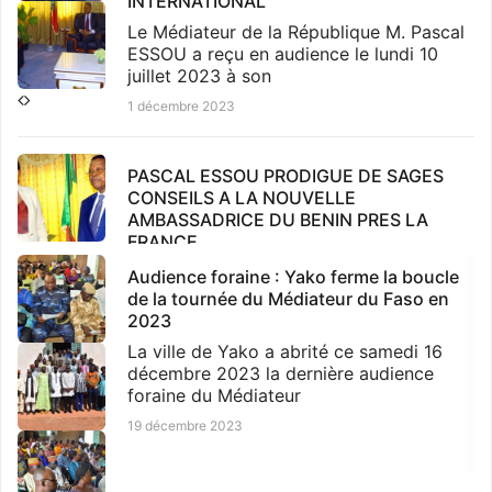
INTERNATIONAL
Le Médiateur de la République M. Pascal
ESSOU a reçu en audience le lundi 10
juillet 2023 à son
1 décembre 2023
PASCAL ESSOU PRODIGUE DE SAGES
CONSEILS A LA NOUVELLE
AMBASSADRICE DU BENIN PRES LA
FRANCE
Le Médiateur de la République M. Pascal
Audience foraine : Yako ferme la boucle
ESSOU a échangé le Mercredi 30 Août
de la tournée du Médiateur du Faso en
2023 avec la nouvel
2023
1 décembre 2023
La ville de Yako a abrité ce samedi 16
décembre 2023 la dernière audience
foraine du Médiateur
LE MEDIATEUR DE LA REPUBLIQUE DU
19 décembre 2023
BENIN DESORMAIS MEMBRE VOTANT DE
L’AOOCI.
Le Médiateur de la République du Bénin