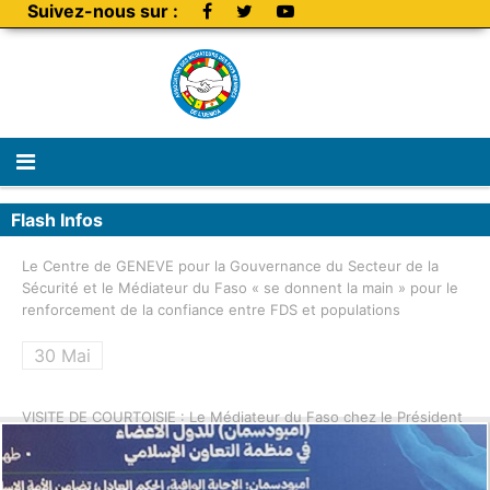
Suivez-nous sur :
Flash Infos
Le Centre de GENEVE pour la Gouvernance du Secteur de la
Sécurité et le Médiateur du Faso « se donnent la main » pour le
renforcement de la confiance entre FDS et populations
30 Mai
VISITE DE COURTOISIE : Le Médiateur du Faso chez le Président
de la Commission de l’UEMOA
30 Mai