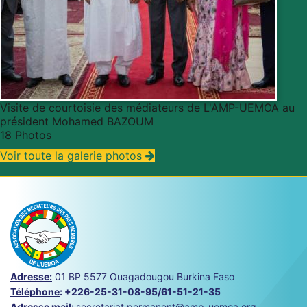
Visite de courtoisie des médiateurs de L'AMP-UEMOA au
président Mohamed BAZOUM
18 Photos
Voir toute la galerie photos
Adresse:
01 BP 5577 Ouagadougou Burkina Faso
Téléphone
:
+226-25-31-08-95/61-51-21-35
Adresse mail
:
secretariat.permanent@amp-uemoa.org