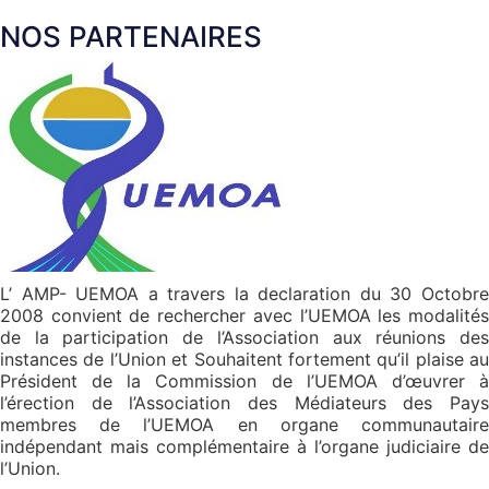
NOS PARTENAIRES
Le Médiateur de la République a pris une
part active à la MOECT de la CEDEAO
pour les Législatives en Guinée-Bissau
en qualité de Cheffe de mission Adjointe
Après la mission d’information pré-
électorale tenue en Avril 2023, la
commission de la CEDEAO a
1 décembre 2023
L’
AMP
-
UEMOA
a travers la
declaration
du 30 Octobr
2008 convient de rechercher avec
l’UEMOA
les modalité
de la participation de l’Association aux réunions des
instances de l’Union et Souhaitent fortement qu’il plaise au
Président de la Commission de
l’UEMOA
d’œuvrer
Les Médiateurs de l’UEMOA sortent une
l’érection de l’Association des Médiateurs des Pays
déclaration assortie de
membres de
l’UEMOA
en organe communautair
recommandations comme approches
indépendant mais complémentaire à l’organe judiciaire de
contre le terrorisme et l’extrémisme
l’Union.
violent