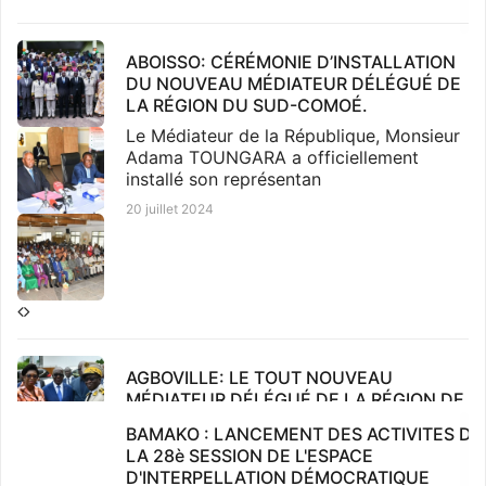
SEMINAIRE INTERNATIONAL A
LUXEMBOURG
ABOISSO: CÉRÉMONIE D’INSTALLATION
Organisé par l’Ombudsman du Grand-
DU NOUVEAU MÉDIATEUR DÉLÉGUÉ DE
Duché du Luxembourg, cette rencontre
LA RÉGION DU SUD-COMOÉ.
s’est tenue du 23 au 25
Le Médiateur de la République, Monsieur
1 décembre 2023
Adama TOUNGARA a officiellement
installé son représentan
20 juillet 2024
Défense des droits des femmes : L’AFAP
AGBOVILLE: LE TOUT NOUVEAU
décerne une attestation de
MÉDIATEUR DÉLÉGUÉ DE LA RÉGION DE
reconnaissance au Médiateur du Faso
L’AGNEBY-TIASSA INSTALLÉ.
BAMAKO : LANCEMENT DES ACTIVITES DE
Le Médiateur du Faso, madame Fatimata
La cérémonie d’installation du Médiateur
LA 28è SESSION DE L'ESPACE
SANOU/TOURE a reçu en audience une
Délégué de la Région de l’Agneby-Tiassa
D'INTERPELLATION DÉMOCRATIQUE
délégation de l’Amica