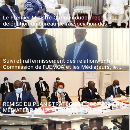
Le Premier Ministre Ouhoumoudou reçoit une
délégation du bureau de l'association des
médiateurs de l'UEMOA (2)
Suivi et raffermissement des relations entre la
Commission de l’UEMOA et les Médiateurs, le
Président de l’Association des Médiateurs des
Pays Membres de l’UEMOA (l’AMP-UEMOA), reçu
par le Président Abdallah BOUREIMA.
REMISE DU PLAN STRATÉGIQUE 2021-2023 AU
MÉDIATEUR DE LA RÉPUBLIQUE PAR MS
NTERNATIONAL LORS DU CONSEIL DE
MÉDIATION