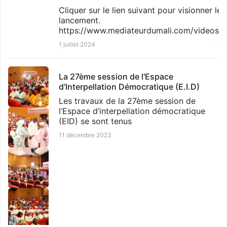
s’est
Cliquer sur le lien suivant pour visionner le
1 décembre 2023
12 juillet 2024
lancement.
https://www.mediateurdumali.com/videos/
Partenariat : Le Médiateur du Faso et le
1 juillet 2024
DCAF renforcent leur coopération
Le Médiateur du Faso madame Fatimata
La 27ème session de l'Espace
SANOU/TOURE a reçu en audience ce
d'Interpellation Démocratique (E.I.D)
lundi 30 octobre 2023 une d
Les travaux de la 27ème session de
1 décembre 2023
l’Espace d’interpellation démocratique
(EID) se sont tenus
11 décembre 2023
Luxembourg: Conseil d’Administration
des Ombudsmans et Médiateurs de la
Francophonie.
Le Médiateur de la République de Côte
d’Ivoire, Monsieur Adama TOUNGARA, a
récemment particip�
2 décembre 2023