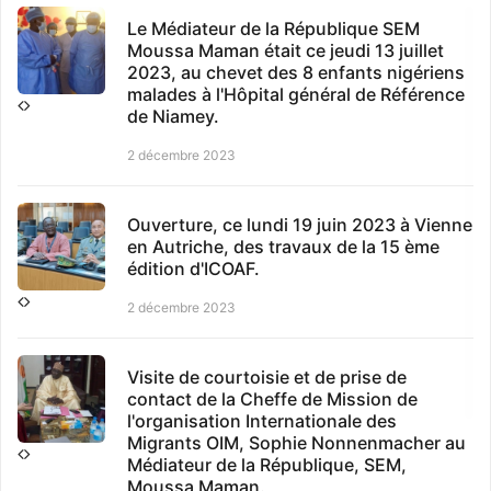
TURQUIE: LE MÉDIATEUR DE LA
Le Médiateur de la République SEM
RÉPUBLIQUE DE CÔTE D’IVOIRE
Moussa Maman était ce jeudi 13 juillet
PARTICIPE À L’ASSEMBLÉE GÉNÉRALE DE
2023, au chevet des 8 enfants nigériens
L’OICOA À ISTANBUL
malades à l'Hôpital général de Référence
de Niamey.
Les 05 et 06 octobre 2023, Monsieur
Adama TOUNGARA, le Médiateur de la
2 décembre 2023
République de Côte d’Ivo
2 décembre 2023
Ouverture, ce lundi 19 juin 2023 à Vienne
en Autriche, des travaux de la 15 ème
AUDIENCE ACCORDÉE À MADAME LA
édition d'ICOAF.
REPRÉSENTANTE DES NATIONS UNIE
2 décembre 2023
Monsieur Adama TOUNGARA, Médiateur
de la République de Cote d’Ivoire a
accordée une audience à
Visite de courtoisie et de prise de
2 décembre 2023
contact de la Cheffe de Mission de
l'organisation Internationale des
Migrants OIM, Sophie Nonnenmacher au
Médiateur de la République, SEM,
Moussa Maman.